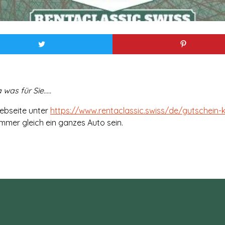
s für Sie.....
Webseite unter
https://www.rentaclassic.swiss/de/gutschein-
mmer gleich ein ganzes Auto sein.
.