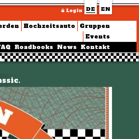
DE
EN
Login
erden
Hochzeitsauto
Gruppen
Events
FAQ
Roadbooks
News
Kontakt
ssic.