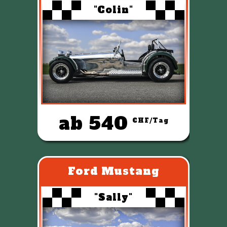
"Colin"
ab 540
CHF/Tag
Ford Mustang
"Sally"