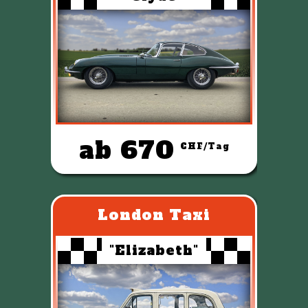
ab 670
CHF/Tag
London Taxi
"Elizabeth"