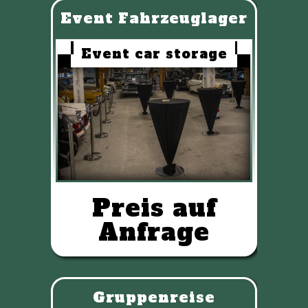
Event Fahrzeuglager
Event car storage
Preis auf
Anfrage
Gruppenreise