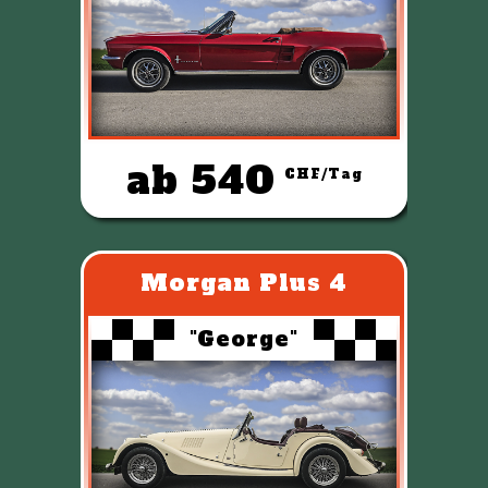
ab 540
CHF/Tag
Morgan Plus 4
"George"