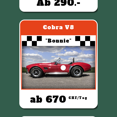
Ab 290.-
Cobra V8
"Bonnie"
ab 670
CHF/Tag