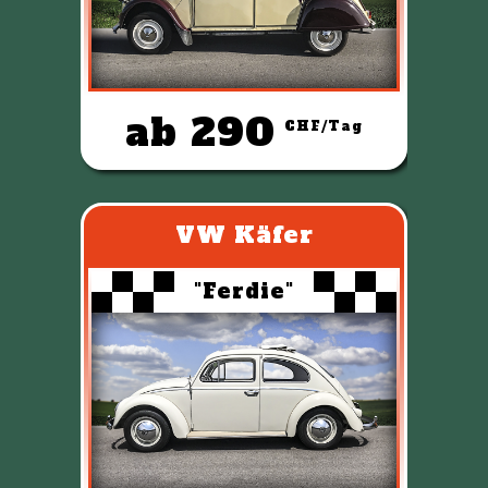
ab 290
CHF/Tag
VW Käfer
"Ferdie"