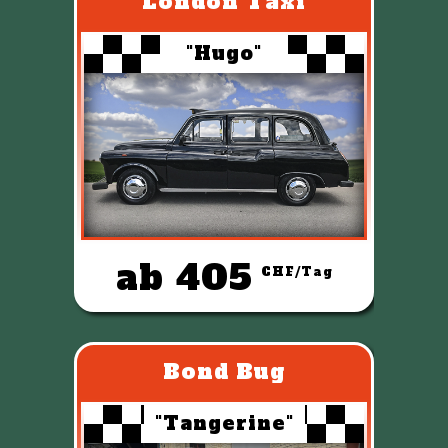
London Taxi
"Hugo"
ab 405
CHF/Tag
Bond Bug
"Tangerine"