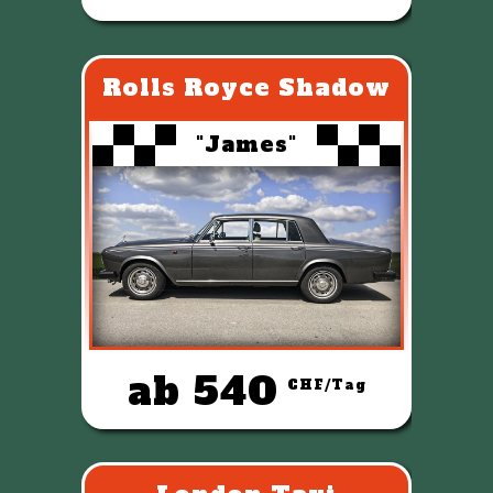
Rolls Royce Shadow
"James"
ab 540
CHF/Tag