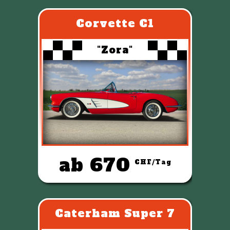
Corvette C1
"Zora"
ab 670
CHF/Tag
Caterham Super 7