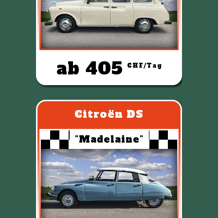
ab 405
CHF/Tag
Citroën DS
"Madelaine"