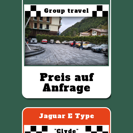
Group travel
Preis auf
Anfrage
Jaguar E Type
"Clyde"