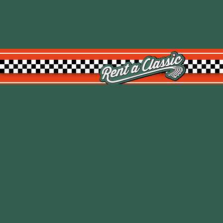
Rent a Classic GmbH
Kemptpark 20
8310 Kemptthal
TOP
info@rentaclassic.swiss
Über uns
Links
Impressum
Datenschutz
AGB