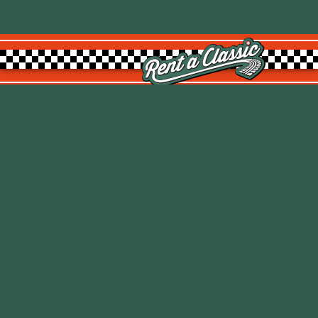
Rent a Classic GmbH
Kemptpark 20
8310 Kemptthal
TOP
info@rentaclassic.swiss
Über uns
Links
Impressum
Datenschutz
AGB