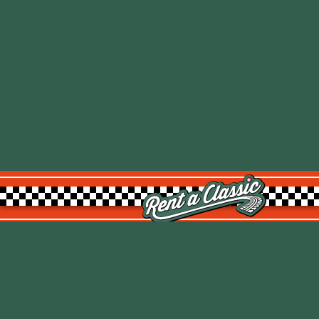
Rent a Classic GmbH
Kemptpark 20
8310 Kemptthal
TOP
info@rentaclassic.swiss
Über uns