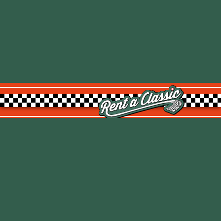
Rent a Classic GmbH
Kemptpark 20
8310 Kemptthal
TOP
info@rentaclassic.swiss
Über uns
Links
Impressum