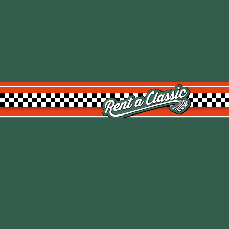
Rent a Classic GmbH
Kemptpark 20
8310 Kemptthal
TOP
info@rentaclassic.swiss
Über uns
Links
Impressum
Datenschutz