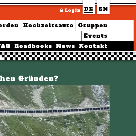
DE
EN
Login
erden
Hochzeitsauto
Gruppen
Events
FAQ
Roadbooks
News
Kontakt
chen Gründen?