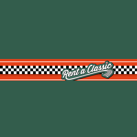
Rent a Classic GmbH
Kemptpark 20
8310 Kemptthal
TOP
info@rentaclassic.swiss
Über uns
Links