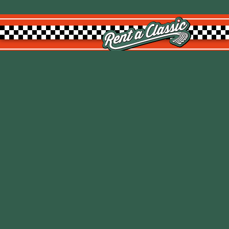
Rent a Classic GmbH
Kemptpark 20
8310 Kemptthal
TOP
info@rentaclassic.swiss
Über uns
Links
Impressum
Datenschutz
AGB