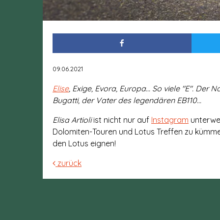
09.06.2021
Elise
, Exige, Evora, Europa... So viele "E". De
Bugatti, der Vater des legendären EB110...
Elisa Artioli
ist nicht nur auf
Instagram
unterweg
Dolomiten-Touren und Lotus Treffen zu kümmern.
den Lotus eignen!
zurück