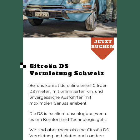
JETZT
BUCHEN
Citroën DS
Vermietung Schweiz
Bei uns kannst du online einen Citroën
DS mieten, mit unlimitierten km, und
unvergessliche Ausfahrten mit
maximalen Genuss erleben!
Die DS ist schlicht unschlagbar, wenn
es um Komfort und Technologie geht.
Wir sind aber mehr als eine Citroën DS
Vermietung und bieten auch andere