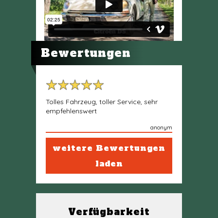
Bewertungen
Tolles Fahrzeug, toller Service, sehr
empfehlenswert
anonym
weitere Bewertungen
laden
Verfügbarkeit