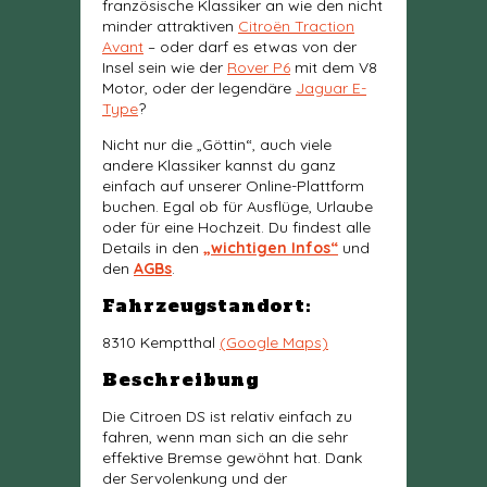
französische Klassiker an wie den nicht
minder attraktiven
Citroën Traction
Avant
– oder darf es etwas von der
Insel sein wie der
Rover P6
mit dem V8
Motor, oder der legendäre
Jaguar E-
Type
?
Nicht nur die „Göttin“, auch viele
andere Klassiker kannst du ganz
einfach auf unserer Online-Plattform
buchen. Egal ob für Ausflüge, Urlaube
oder für eine Hochzeit. Du findest alle
Details in den
„wichtigen Infos“
und
den
AGBs
.
Fahrzeugstandort:
8310 Kemptthal
(Google Maps)
Beschreibung
Die Citroen DS ist relativ einfach zu
fahren, wenn man sich an die sehr
effektive Bremse gewöhnt hat. Dank
der Servolenkung und der