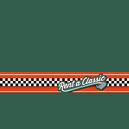
Rent a Classic GmbH
Kemptpark 20
8310 Kemptthal
TOP
info@rentaclassic.swiss