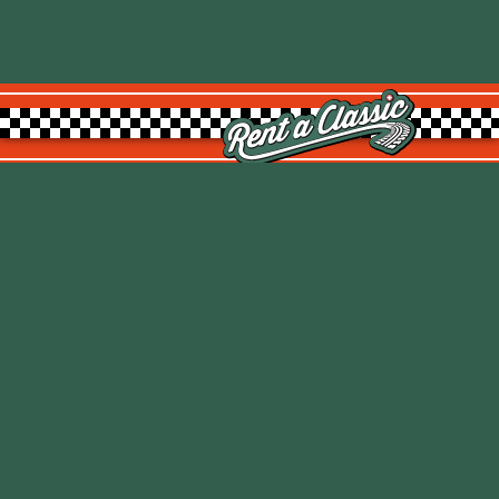
Rent a Classic GmbH
Kemptpark 20
8310 Kemptthal
TOP
info@rentaclassic.swiss
Über uns
Links
Impressum
Datenschutz
AGB