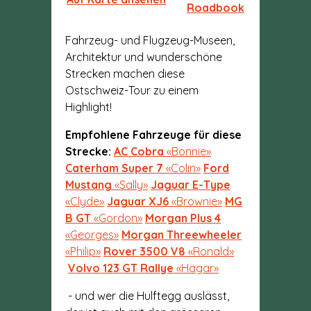
Roadbook
Fahrzeug- und Flugzeug-Museen,
Architektur und wunderschöne
Strecken machen diese
Ostschweiz-Tour zu einem
Highlight!
Empfohlene Fahrzeuge für diese
Strecke:
AC Cobra
«Bonnie»
Caterham Super 7
«Colin»
Ford
Mustang
«Sally»
Jaguar E-Type
«Clyde»
Jaguar XJ6
«Brownie»
MG
B GT
«Gordon»
Morgan Plus 4
«Georges»
Morgan Threewheeler
«Philip»
Rover 3500 V8
«Ronald»
Volvo 123 GT Rallye
«Hägar»
- und wer die Hulftegg auslässt,